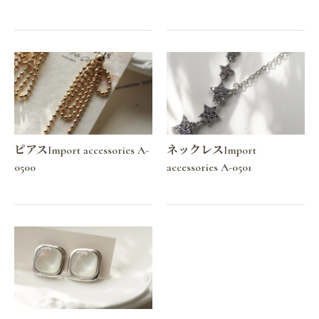
ピアスImport accessories A-
ネックレスImport
0500
accessories A-0501