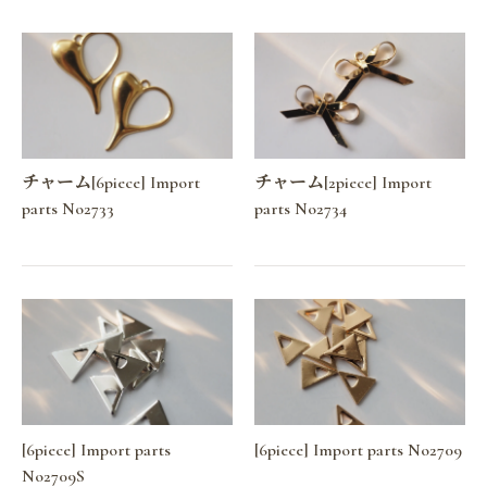
チャーム[6piece] Import
チャーム[2piece] Import
parts No2733
parts No2734
[6piece] Import parts
[6piece] Import parts No2709
No2709S