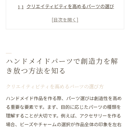
クリエイティビティを高めるパーツの選び
方
ハンドメイドパーツの歴史とその影響
異なるパーツを組み合わせるアイデア
素材の選択が作品に与える影響
カラーバリエーションで楽しむ作品作り
ハンドメイドパーツで創造力を解
テーマに応じたパーツの選び方
き放つ方法を知る
初心者がハンドメイドパーツを選ぶ際のポイン
ト
クリエイティビティを高めるパーツの選び方
基本的なパーツの種類と用途
ハンドメイド作品を作る際、パーツ選びは創造性を高め
初心者向けセットの活用法
る重要な要素です。まず、目的に応じたパーツの種類を
パーツ選びに役立つインターネットリソー
理解することが大切です。例えば、アクセサリーを作る
ス
場合、ビーズやチャームの選択が作品全体の印象を左右