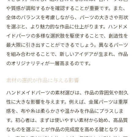
選びのコツ
や質感が調和するかを確認することが重要です。また、
オンラインショップの選び方
全体のバランスを考慮しながら、パーツの大きさや形状
返品ポリシーの確認方法
を選ぶと、より魅力的な作品に仕上がります。ハンドメ
通販でのトラブル回避法
イドパーツの多様な選択肢を駆使することで、創造性を
最大限に引き出すことができるでしょう。異なるパーツ
セール情報を活用するテクニック
を組み合わせることで、新しいアイデアが生まれ、作品
海外通販サイトの利用時の注意点
のオリジナリティが一層高まるのです。
セキュリティ対策を万全に
レビューを活用して高品質なハンドメイドパー
素材の選択が作品に与える影響
ツを手に入れる方法
ハンドメイドパーツの素材選びは、作品の雰囲気や耐久
レビューの読み方と信頼性の判断
性に大きな影響を与えます。例えば、金属パーツは重厚
実際の使用感を知るための質問法
感を、布や糸は柔らかさや温かみを作品にプラスしま
写真レビューの活用方法
す。初心者は、まずは使いやすい素材から始め、高品質
ベストセラー商品のレビューを確認する
なものを選ぶことが作品の完成度を高める鍵となりま