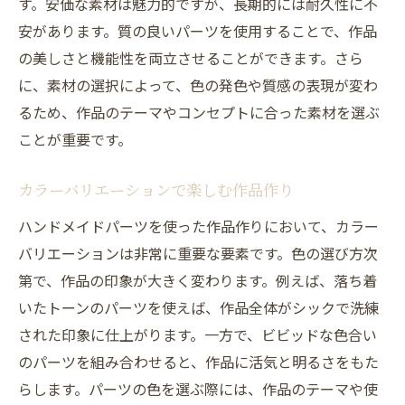
コミュニティでの経験を共有する
す。安価な素材は魅力的ですが、長期的には耐久性に不
安があります。質の良いパーツを使用することで、作品
レビューの内容を比較して最適な選択をす
の美しさと機能性を両立させることができます。さら
る
に、素材の選択によって、色の発色や質感の表現が変わ
ハンドメイドパーツ選びであなたのクリエイテ
るため、作品のテーマやコンセプトに合った素材を選ぶ
ィビティを引き出す
ことが重要です。
独自のスタイルを確立するテクニック
創造力を刺激するパーツの選び方
カラーバリエーションで楽しむ作品作り
異なる文化からアイデアを得る
ハンドメイドパーツを使った作品作りにおいて、カラー
作品に個性を与える素材選び
バリエーションは非常に重要な要素です。色の選び方次
パーツ選びで挑戦できる新しい技法
第で、作品の印象が大きく変わります。例えば、落ち着
クリエイティブなプロジェクトの計画方法
いたトーンのパーツを使えば、作品全体がシックで洗練
された印象に仕上がります。一方で、ビビッドな色合い
のパーツを組み合わせると、作品に活気と明るさをもた
らします。パーツの色を選ぶ際には、作品のテーマや使