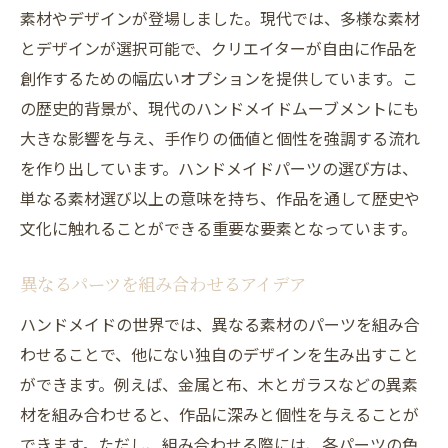
素材やデザインが登場しました。現代では、多様な素材
整理整頓でパーツ選びをスムーズに
とデザインが選択可能で、クリエイターが自由に作品を
パーツの種類をカテゴリーで理解する
創作するための幅広いオプションを提供しています。こ
コストパフォーマンスを考慮した選び方
の歴史的背景が、現代のハンドメイドムーブメントにも
自分のスタイルを確立するための選択方法
大きな影響を与え、手作りの価値と個性を強調する流れ
ハンドメイドパーツの選び方をマスターして創
を作り出しています。ハンドメイドパーツの選び方は、
作の幅を広げる
単なる素材選び以上の意味を持ち、作品を通して歴史や
異なる分野の技術を取り入れる
文化に触れることができる重要な要素となっています。
新しいスタイルへの挑戦
異なるパーツを組み合わせるアイデア
パーツ選びにおける失敗から学ぶ
ハンドメイドの世界では、異なる素材のパーツを組み合
作品をより魅力的に見せる工夫
わせることで、他にない独自のデザインを生み出すこと
日常生活からインスピレーションを得る
ができます。例えば、金属と布、木とガラスなどの異素
パーソナライズされたギフトを作る方法
材を組み合わせると、作品に深みと個性を与えることが
信頼できる通販サイトでのハンドメイドパーツ
できます。ただし、組み合わせる際には、各パーツの色