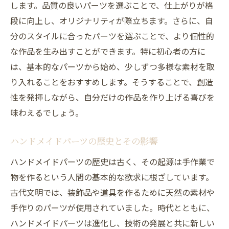
店頭でのパーツ選びのメリット
します。品質の良いパーツを選ぶことで、仕上がりが格
ソーシャルメディアでの情報収集法
段に向上し、オリジナリティが際立ちます。さらに、自
分のスタイルに合ったパーツを選ぶことで、より個性的
初心者が抱えるよくある疑問点
な作品を生み出すことができます。特に初心者の方に
質の高いハンドメイドパーツを見つける秘訣
は、基本的なパーツから始め、少しずつ多様な素材を取
信頼できるメーカーの見極め方
り入れることをおすすめします。そうすることで、創造
高品質パーツの見分け方
性を発揮しながら、自分だけの作品を作り上げる喜びを
レビューの効果的な活用法
味わえるでしょう。
耐久性を確認するテクニック
口コミと実際の体験を比較する
ハンドメイドパーツの歴史とその影響
購入前に試すことができる方法
ハンドメイドパーツの歴史は古く、その起源は手作業で
多くの選択肢に圧倒されないためのハンドメイ
物を作るという人間の基本的な欲求に根ざしています。
ドパーツ選び
古代文明では、装飾品や道具を作るために天然の素材や
手作りのパーツが使用されていました。時代とともに、
選択肢を絞り込むためのステップ
ハンドメイドパーツは進化し、技術の発展と共に新しい
優先順位をつけて効率的に選ぶ