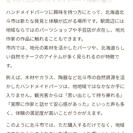
北斗市で広がるハンドメイドパーツ体験の魅力
由
ハンドメイドパーツに興味を持つ方にとって、北海道北
地域限定ハンドメイドパーツ探しで個性発
斗市は新たな発見と体験が広がる場所です。駅周辺には
見
地域ならではのパーツショップや手芸店が点在し、地元
パーツ探しで北斗市の魅力を深く体感しよ
作家の作品に触れることもできます。
う
市内では、地元の素材を活かしたパーツや、北海道らし
お土産選びに最適なハンドメイドパーツ特
い自然モチーフのアイテムが多く見られるのが特徴で
集
す。
旅の記録に残るハンドメイドパーツ活用術
例えば、木材やガラス、陶器など北斗市の自然資源を活
駅周辺で個性が光るハンドメイドパーツ特集
かしたハンドメイドパーツは、他地域ではなかなか手に
駅近で出会えるハンドメイドパーツの魅力
入りません。観光客からは「思い出として持ち帰れる」
個性派ハンドメイドパーツが揃う駅周辺情
「実際に作家と話せて安心感があった」といった声も多
報
く、体験の満足度が高いことがうかがえます。
徒歩で巡る駅周辺のハンドメイドパーツ店
このように北斗市では、ただ購入するだけでなく、地域
駅周辺で見つかる限定ハンドメイドパーツ