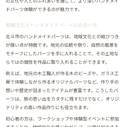
の文化や人とのふれあいを通じて、より深いハンドメイ
駅周辺で選ぶハンドメイドパーツの楽しみ
ドパーツ体験ができるのが魅力です。
方
地域文化とハンドメイドパーツの出会い方
短時間の観光とパーツ集めを同時に楽しむ方法
効率よくハンドメイドパーツを集める観光
北斗市のハンドメイドパーツは、地域文化との結びつき
術
が強い点が特徴です。地元の伝統や祭り、自然の風景を
モチーフにしたパーツを手に入れることで、その土地な
時間を有効活用したパーツ探しのポイント
らではの個性を作品に取り入れることができます。
短時間旅行で叶えるハンドメイドパーツ体
験
例えば、地元の木工職人が作る木のビーズや、ガラス工
房で体験しながら作るオリジナルパーツなど、作り手の
観光ルートとハンドメイドパーツ選びの工
想いや歴史が詰まったアイテムが豊富です。こうしたパ
夫
ーツは、旅の思い出をカタチに残すだけでなく、オリジ
短時間で満足するハンドメイドパーツ巡り
ナリティの高い作品作りにも役立ちます。
北斗市ならではの地域素材とパーツ活用術
初心者の方は、ワークショップや体験型イベントに参加
地域素材を生かしたハンドメイドパーツ選