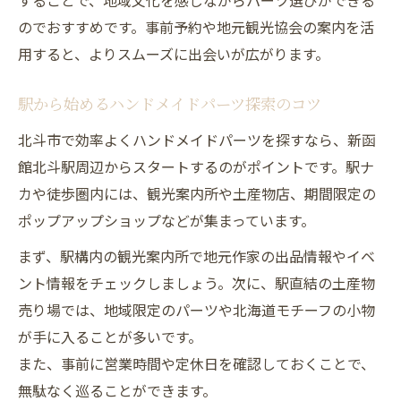
することで、地域文化を感じながらパーツ選びができる
び
のでおすすめです。事前予約や地元観光協会の案内を活
北斗市の独自素材が光るパーツ活用アイデ
用すると、よりスムーズに出会いが広がります。
ア
地域素材とハンドメイドパーツの組み合わ
駅から始めるハンドメイドパーツ探索のコツ
せ方
北斗市で効率よくハンドメイドパーツを探すなら、新函
ハンドメイドパーツで感じる北斗市の個性
館北斗駅周辺からスタートするのがポイントです。駅ナ
地域の魅力を活かすパーツ活用のポイント
カや徒歩圏内には、観光案内所や土産物店、期間限定の
実用的なお土産選びとハンドメイド体験のコツ
ポップアップショップなどが集まっています。
ハンドメイドパーツで実用的なお土産を選
まず、駅構内の観光案内所で地元作家の出品情報やイベ
ぶコツ
ント情報をチェックしましょう。次に、駅直結の土産物
お土産選びに最適なハンドメイドパーツ活
売り場では、地域限定のパーツや北海道モチーフの小物
用法
が手に入ることが多いです。
旅の思い出になるパーツを選ぶポイント紹
また、事前に営業時間や定休日を確認しておくことで、
介
無駄なく巡ることができます。