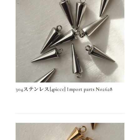
304ステンレス[4piece] Import parts No2628