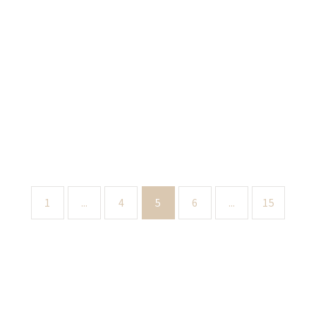
1
...
4
5
6
...
15