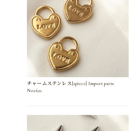
チャームステンレス[2piece] Import parts
No2621