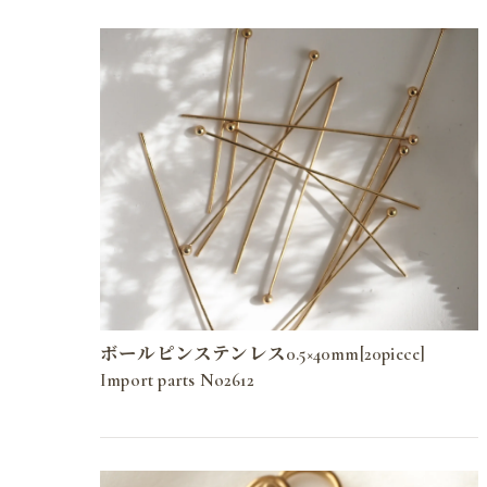
ボールピンステンレス0.5×40mm[20piece]
Import parts No2612