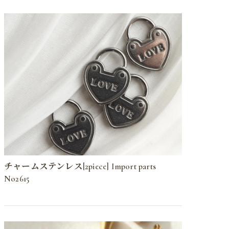
チャームステンレス[2piece] Import parts
No2615