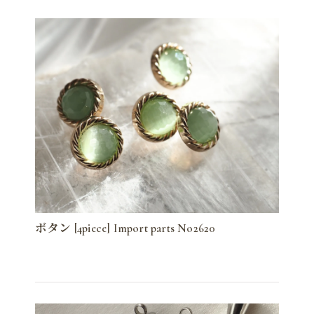
ボタン [4piece] Import parts No2620