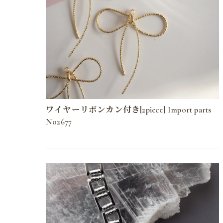
ワイヤーリボンカン付き[2piece] Import parts
No2677