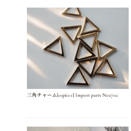
三角チャーム[10piece] Import parts No2702