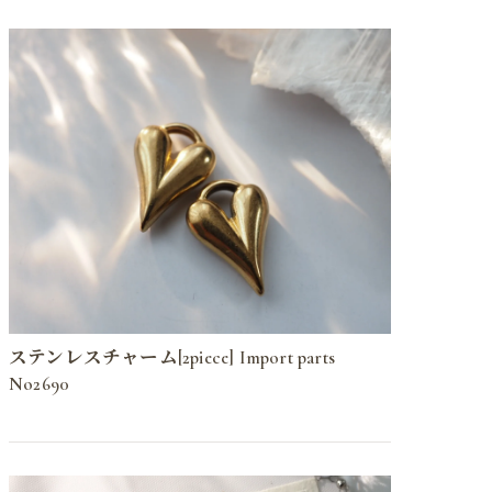
ステンレスチャーム[2piece] Import parts
No2690