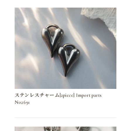
ステンレスチャーム[2piece] Import parts
No2691