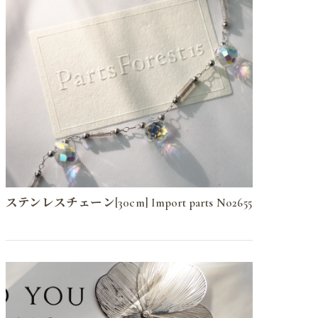
ステンレスチェーン[30cm] Import parts No2655